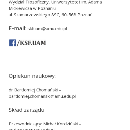
Wydział Filozoficzny, Uniwersytetet im. Adama
Mickiewicza w Poznaniu
ul. Szamarzewskiego 89C, 60-568 Poznań
E-mail:
skfuam@amu.edu.pl
Opiekun naukowy:
dr Bartłomiej Chomański –
bartlomiej.chomanski@amu.edu.pl
Skład zarządu:
Przewodniczący: Michał Kordziński –
mickor7@st.amu.edu.pl